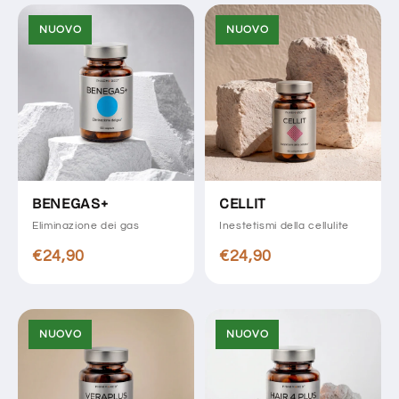
NUOVO
NUOVO
BENEGAS+
CELLIT
Eliminazione dei gas
Inestetismi della cellulite
€24,90
€24,90
NUOVO
NUOVO